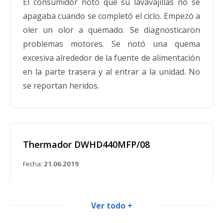
El consumidor notó que su lavavajillas no se
apagaba cuando se completó el ciclo. Empezó a
oler un olor a quemado. Se diagnosticaron
problemas motores. Se notó una quema
excesiva alrededor de la fuente de alimentación
en la parte trasera y al entrar a la unidad. No
se reportan heridos.
Thermador DWHD440MFP/08
Fecha:
21.06.2019
El consumidor declaró que tenía el mismo
problema con el lavavajillas que las unidades
Ver todo +
retiradas del mercado. El lavavajillas se detuvo