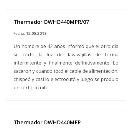
Este retiro del mercado involucra los cables de
alimentación suministrados con ciertos
lavavajillas de las marcas Bosch, Gaggenau,
Thermador DWHD440MPR/07
Kenmore Elite y Thermador que se fabricaron
desde enero de 2008 hasta diciembre de 2013.
Fecha:
15.05.2018
Un hombre de 42 años informó que el otro día
se cortó la luz del lavavajillas de forma
intermitente y finalmente definitivamente. Lo
sacaron y cuando tocó el cable de alimentación,
chispeó y casi lo electrocutó y luego se produjo
un cortocircuito.
Thermador DWHD440MFP