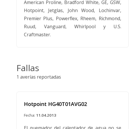
American Proline, Bradford White, GE, GSW,
Hotpoint, Jetglas, John Wood, Lochinvar,
Premier Plus, Powerflex, Rheem, Richmond,
Ruud, Vanguard, Whirlpool y U.S.
Craftmaster.
Fallas
1 averías reportadas
Hotpoint HG40T01AVG02
Fecha:
11.04.2013
El quemador del calentador de agua no se