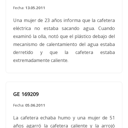
cafetera digital tiene funciones programables y
Fecha:
13.05.2011
carcasa de plástico. Los números de modelo
Una mujer de 23 años informa que la cafetera
incluidos en este retiro son: 169164 (negro) y
eléctrica no estaba sacando agua. Cuando
169165 (blanco).
examinó la olla, notó que el plástico debajo del
mecanismo de calentamiento del agua estaba
derretido y que la cafetera estaba
extremadamente caliente.
Cafeteras para debajo del gabinete
retiradas del mercado por Black &
Decker y GE
Fecha:
21.06.1994
GE 169209
Cafeteras automáticas de goteo fabricadas
Fecha:
05.06.2011
entre febrero de 1984 y mayo de 1988. Los
modelos con códigos de fecha del 406 al 822
La cafetera echaba humo y una mujer de 51
están siendo retirados del mercado. El código
años agarró la cafetera caliente y la arrojó