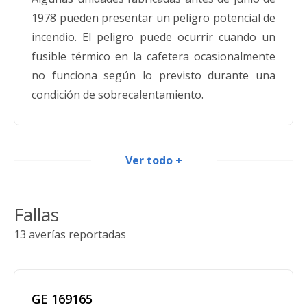
1978 pueden presentar un peligro potencial de
incendio. El peligro puede ocurrir cuando un
fusible térmico en la cafetera ocasionalmente
no funciona según lo previsto durante una
condición de sobrecalentamiento.
Ver todo +
Walmart retira del mercado cafeteras
General Electric® debido a riesgo de
incendio
Fallas
13 averías reportadas
Fecha:
20.05.2010
Este retiro del mercado involucra a las
cafeteras de 12 tazas de la marca General
GE 169165
Electric que se venden en blanco o negro. La