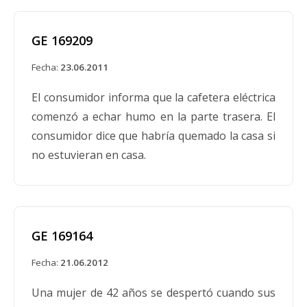
Retiro voluntario de ciertas cafeteras de goteo
GE 169209
marca GE y marca Universal fabricadas antes
del 28 de abril de 1984 que presentan un
Fecha:
23.06.2011
peligro potencial de incendio. La compañía cree
El consumidor informa que la cafetera eléctrica
que puede ocurrir un peligro de incendio
comenzó a echar humo en la parte trasera. El
cuando un fusible térmico comprado en la
consumidor dice que habría quemado la casa si
cafetera no funciona según lo previsto.
no estuvieran en casa.
General Electric intensifica el retiro del
GE 169164
mercado de cafeteras que pueden
representar un riesgo de incendio; busca
Fecha:
21.06.2012
rendimientos regionales más altos
Una mujer de 42 años se despertó cuando sus
Fecha:
04.02.1992