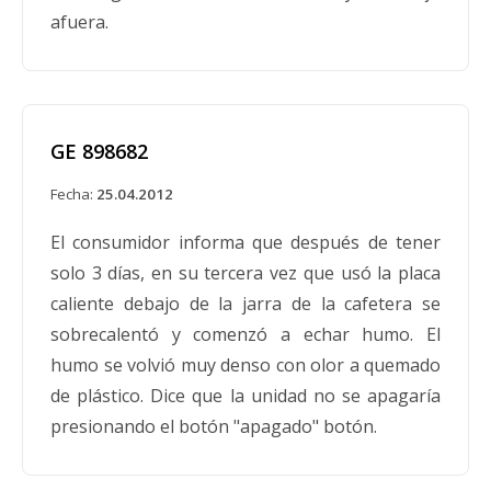
de fecha es un número de tres dígitos en el
afuera.
exterior de la clavija del enchufe. Ningún otro
modelo de cafetera u otros productos Black &
Decker o General Electric están involucrados en
este retiro. Aproximadamente 750,000 de
GE 898682
cuatro millones de cafeteras vendidas
Fecha:
25.04.2012
contienen termostatos que podrían presentar
un posible riesgo de incendio.
El consumidor informa que después de tener
solo 3 días, en su tercera vez que usó la placa
caliente debajo de la jarra de la cafetera se
sobrecalentó y comenzó a echar humo. El
General Electric retira voluntariamente
humo se volvió muy denso con olor a quemado
del mercado ciertas cafeteras de goteo
de plástico. Dice que la unidad no se apagaría
que pueden representar un peligro de
presionando el botón "apagado" botón.
incendio
Fecha:
21.03.1991