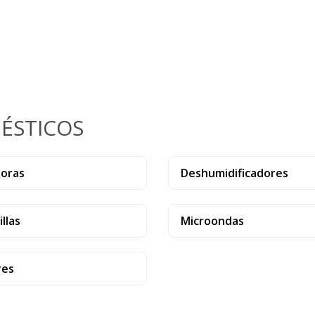
ÉSTICOS
doras
Deshumidificadores
llas
Microondas
res