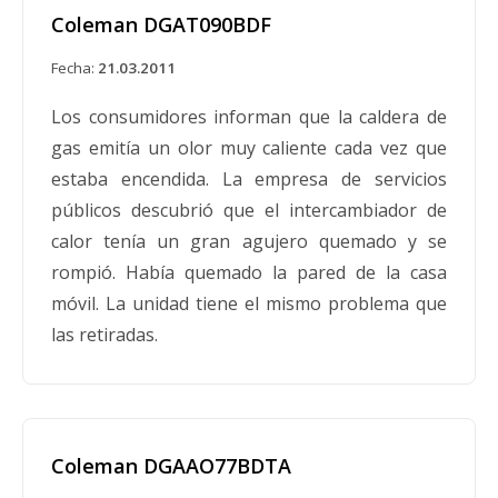
calor, quemaduras y, en casos extremos,
Coleman DGAT090BDF
quemaduras en la envoltura del horno. Esto
puede provocar calentamiento y posible quema
Fecha:
21.03.2011
de los paneles de yeso y otros combustibles
Los consumidores informan que la caldera de
adyacentes al horno, lo que representa un
gas emitía un olor muy caliente cada vez que
peligro de incendio y humo para los
estaba encendida. La empresa de servicios
consumidores. El retiro del mercado involucra
públicos descubrió que el intercambiador de
hornos de las marcas Coleman, Coleman Evcon
calor tenía un gran agujero quemado y se
y Red T. Los hornos son de color plateado con
rompió. Había quemado la pared de la casa
paneles de acceso blancos. Estos modelos de
móvil. La unidad tiene el mismo problema que
hornos con los números de modelo que se
las retiradas.
enumeran a continuación están incluidos en el
retiro del mercado: DGAM075BDD
DGAM075BDE DGAM075BDF DGAT070BDD
DGAT070BDE DGAT070BDF DGAT075BDD
Coleman DGAAO77BDTA
DGAT075BDE DGAT075BDF DLAS075BDD