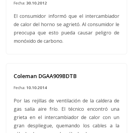
DLAS075BDE DLAS075BDF.
Fecha:
30.10.2012
El consumidor informó que el intercambiador
de calor del horno se agrietó. Al consumidor le
preocupa que esto pueda causar peligro de
Una fuga en la manguera provoca el
monóxido de carbono.
retiro del mercado de la máquina de
cocina Coleman
Fecha:
10.07.1990
Coleman está retirando del mercado
Coleman DGAA909BDTB
mangueras de propano instaladas en
Fecha:
10.10.2014
máquinas de cocina de propano Coleman
debido a posibles riesgos de incendio. Según
Por las rejillas de ventilación de la caldera de
Coleman, unas 30.000 máquinas de cocina
gas salía aire frío. El técnico encontró una
fabricadas entre noviembre de 1987 y marzo de
grieta en el intercambiador de calor con un
1989 tienen mangueras que pueden soltarse
gran despliegue, quemando los cables a la