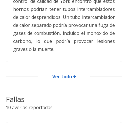
control de calidad de York encontró que estos
hornos podrían tener tubos intercambiadores
de calor desprendidos. Un tubo intercambiador
de calor separado podría provocar una fuga de
gases de combustión, incluido el monóxido de
carbono, lo que podría provocar lesiones
graves o la muerte.
Ver todo +
Retirada internacional de hornos de gas
de York
Fallas
Fecha:
15.11.2004
10 averías reportadas
Estos hornos pueden sobrecalentarse,
provocando grietas en el intercambiador de