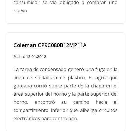
en el cuello de la botella que pueden provocar
consumidor se vio obligado a comprar uno
fugas de combustible. The Coleman Company
nuevo.
está retirando del mercado todos los Peak 1 de
22 oz. Botellas de combustible fabricadas
durante los primeros seis meses de 1996. Las
botellas de combustible en envase rojo se
Coleman CP9C080B12MP11A
pueden identificar mediante un código de fecha
Fecha:
12.01.2012
1-96 estampado en el fondo de la botella de
combustible. Los consumidores podrían haber
La tarea de condensado generó una fuga en la
comprado las botellas defectuosas
línea de soldadura de plástico. El agua que
individualmente o con estufas Peak 1 Apex.
goteaba corrió sobre parte de la chapa en el
área superior del horno y la parte superior del
horno. encontró su camino hacia el
compartimiento inferior que alberga circuitos
Las preocupaciones sobre incendios
electrónicos para controlarlo.
llevan a York International a volver a