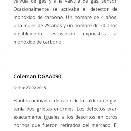
de la conexión de la válvula de combustible
válvula de gas y a la válvula de gas. sensor.
después de un uso repetido. Si la manguera se
Ocasionalmente se activaba el detector de
afloja cuando se activa el valor del combustible,
monóxido de carbono. Un hombre de 4 años,
es posible que se produzca una fuga de
una mujer de 29 años y un hombre de 30 años
combustible de la manguera y podría
posiblemente estuvieron expuestos al
presentar un riesgo de lesiones personales o
monóxido de carbono.
daños a la propiedad si se enciende.
Coleman DGAA090
Contenedor de combustible Peak
Fecha:
27.02.2015
retirado del mercado por Coleman
El intercambiador de calor de la caldera de gas
Fecha:
21.11.1996
tenía dos grietas enormes. Los defectos eran
Estas botellas de combustible, utilizadas para
exactamente iguales a los descritos en otros
equipos de camping, tienen roscas defectuosas
hornos que fueron retirados del mercado. El